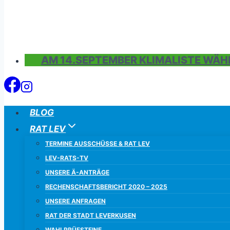
AM 14.SEPTEMBER KLIMALISTE WÄH
BLOG
RAT LEV
TERMINE AUSSCHÜSSE & RAT LEV
LEV-RATS-TV
UNSERE Ä-ANTRÄGE
RECHENSCHAFTSBERICHT 2020 – 2025
UNSERE ANFRAGEN
RAT DER STADT LEVERKUSEN
WAHLPRÜFSTEINE