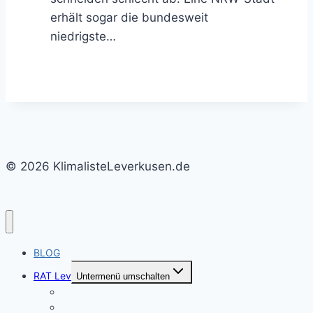
erhält sogar die bundesweit
niedrigste…
© 2026 KlimalisteLeverkusen.de
BLOG
RAT Lev
Untermenü umschalten
Termine Ausschüsse & Rat LEV
LEV-Rats-TV