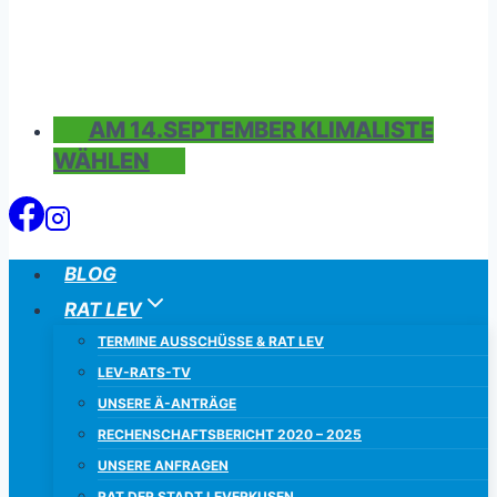
AM 14.SEPTEMBER KLIMALISTE
WÄHLEN
BLOG
RAT LEV
TERMINE AUSSCHÜSSE & RAT LEV
LEV-RATS-TV
UNSERE Ä-ANTRÄGE
RECHENSCHAFTSBERICHT 2020 – 2025
UNSERE ANFRAGEN
RAT DER STADT LEVERKUSEN