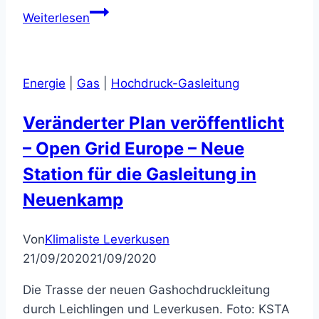
Der
Weiterlesen
große
Streit
ums
Energie
|
Gas
|
Hochdruck-Gasleitung
Erdgas
Veränderter Plan veröffentlicht
– Open Grid Europe – Neue
Station für die Gasleitung in
Neuenkamp
Von
Klimaliste Leverkusen
21/09/2020
21/09/2020
Die Trasse der neuen Gashochdruckleitung
durch Leichlingen und Leverkusen. Foto: KSTA