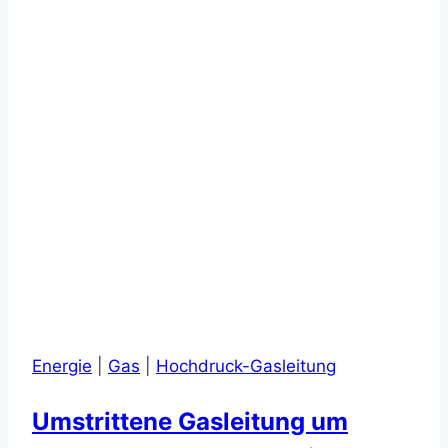
–
Neue
Station
für
die
Gasleitung
in
Neuenkamp
Energie
|
Gas
|
Hochdruck-Gasleitung
Umstrittene Gasleitung um