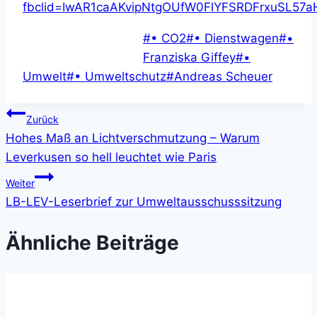
fbclid=IwAR1caAKvipNtgOUfW0FlYFSRDFrxuSL5
Schlagworte:
#
• CO2
#
• Dienstwagen
#
•
Franziska Giffey
#
•
Umwelt
#
• Umweltschutz
#
Andreas Scheuer
Beitragsnavigation
Zurück
Hohes Maß an Lichtverschmutzung – Warum
Leverkusen so hell leuchtet wie Paris
Weiter
LB-LEV-Leserbrief zur Umweltausschusssitzung
Ähnliche Beiträge