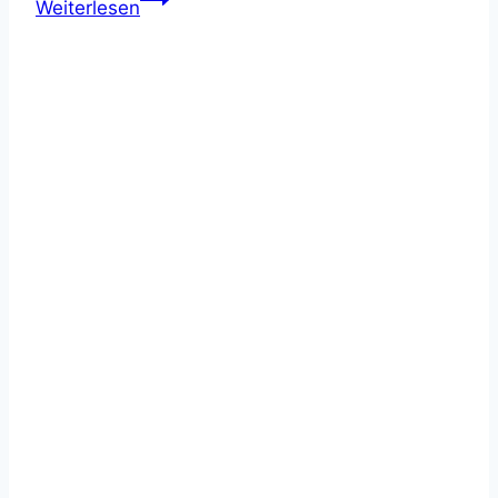
Weiterlesen
Leverkusen
Bergisch-
Neukirchen-
Hüscheid