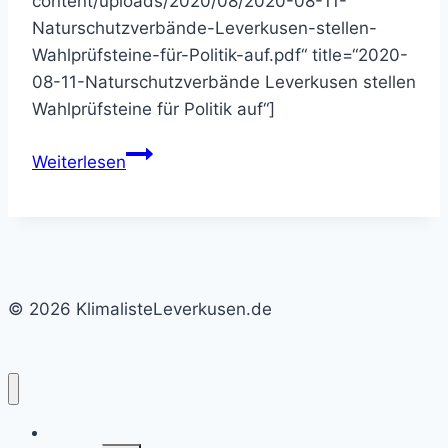
content/uploads/2020/08/2020-08-11-
Naturschutzverbände-Leverkusen-stellen-
Wahlprüfsteine-für-Politik-auf.pdf“ title=“2020-
08-11-Naturschutzverbände Leverkusen stellen
Wahlprüfsteine für Politik auf“]
Das
Weiterlesen
fordern
Leverkusener
Umweltverbände
–
Im
© 2026 KlimalisteLeverkusen.de
Wahlkampf
für
den
Naturschutz
BLOG