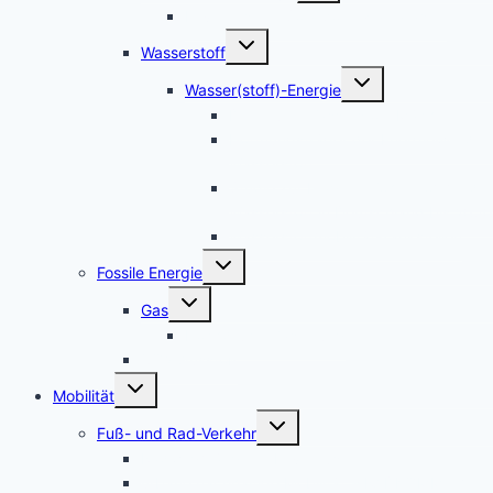
Leverkusen – Solarpotenzialkataster
Untermenü
Wasserstoff
umschalten
Untermenü
Wasser(stoff)-Energie
umschalten
Die neuen Wasserstoff-Mächte
Hoffnungsträger der Energiewende:
Wasserstoff
Studie zur Frage – Woher kommt der
Wasserstoff in Deutschland bis 2050
Wasserstoffmobilität-Tankstellen
Untermenü
Fossile Energie
umschalten
Untermenü
Gas
umschalten
Hochdruck-Gasleitung
CO2-Ausstoß
Untermenü
Mobilität
umschalten
Untermenü
Fuß- und Rad-Verkehr
umschalten
Radwegmängel in Leverkusen
urbane nachhaltige Mobilität + RADKOMM e.V.