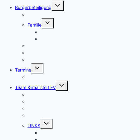
Untermenü
Bürgerbeteiligung
umschalten
Bürgerbegehren
Untermenü
Familie
umschalten
Frauenbüro
frühkindliche Bildung, Erziehung
Fridays for Future
LEV-Geoportal Bildung Freizeit Kultur
LEV-Geoportal Gesellschaft Soziales Statistik
Untermenü
Termine
umschalten
Termine Ausschüsse und RAT LEV
Untermenü
Team Klimaliste LEV
umschalten
Kontakt
Wir über uns
Rechenschaftsbericht 2020 – 2025
Klimaliste vor Ort
Untermenü
LINKS
umschalten
Downloads
RL-10 Themen BTW21