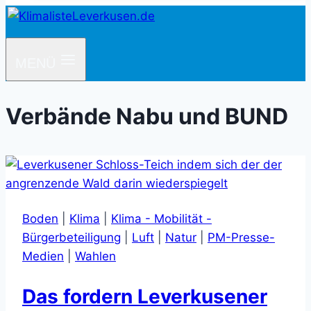
MENÜ
Verbände Nabu und BUND
Boden
|
Klima
|
Klima - Mobilität -
Bürgerbeteiligung
|
Luft
|
Natur
|
PM-Presse-
Medien
|
Wahlen
Das fordern Leverkusener