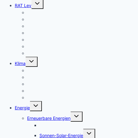
Untermenü
RAT Lev
umschalten
Termine Ausschüsse & Rat LEV
LEV-Rats-TV
Unsere Ä-Anträge
Rechenschaftsbericht 2020 – 2025
Unsere Anfragen
Rat der Stadt Leverkusen
Wahlprüfsteine
Untermenü
Klima
umschalten
Umweltschäden
Klimawirkung
Klimaschutz
Natur
LEV-Geoportal Natur-Umwelt-Mobilität
Untermenü
Energie
umschalten
Untermenü
Erneuerbare Energien
umschalten
Bio-Energie
Untermenü
Sonnen-Solar-Energie
umschalten