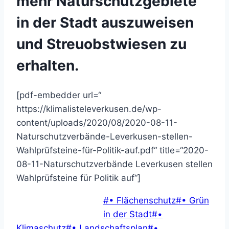
mehr Naturschutzgebiete
in der Stadt auszuweisen
und Streuobstwiesen zu
erhalten.
[pdf-embedder url=“
https://klimalisteleverkusen.de/wp-
content/uploads/2020/08/2020-08-11-
Naturschutzverbände-Leverkusen-stellen-
Wahlprüfsteine-für-Politik-auf.pdf“ title=“2020-
08-11-Naturschutzverbände Leverkusen stellen
Wahlprüfsteine für Politik auf“]
Schlagworte:
#
• Flächenschutz
#
• Grün
in der Stadt
#
•
Klimaschutz
#
• Landschaftsplan
#
•