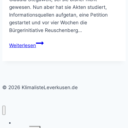
gewesen. Nun aber hat sie Akten studiert,
Informationsquellen aufgetan, eine Petition
gestartet und vor vier Wochen die
Bürgerinitiative Reuschenberg…
Bürgerprotest
Weiterlesen
gegen
Bebauung
am
Friedhof
© 2026 KlimalisteLeverkusen.de
BLOG