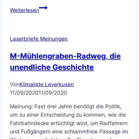
Petition
Weiterlesen
–
Keine
Bebauung
Leserbriefe Meinungen
am
Friedhof
M-Mühlengraben-Radweg, die
Reuschenberg!
unendliche Geschichte
Rettet
das
Erholungsgebiet!
Von
Klimaliste Leverkusen
Bevor
11/09/2020
11/09/2020
es
Meinung: Fast drei Jahre benötigt die Politik,
zu
um zu einer Entscheidung zu kommen, wie die
spät
Fahrbahndecke ertüchtigt wird, um Radfahrern
ist!
und Fußgängern eine schlammfreie Passage im