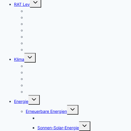
Untermenü
RAT Lev
umschalten
Termine Ausschüsse & Rat LEV
LEV-Rats-TV
Unsere Ä-Anträge
Rechenschaftsbericht 2020 – 2025
Unsere Anfragen
Rat der Stadt Leverkusen
Wahlprüfsteine
Untermenü
Klima
umschalten
Umweltschäden
Klimawirkung
Klimaschutz
Natur
LEV-Geoportal Natur-Umwelt-Mobilität
Untermenü
Energie
umschalten
Untermenü
Erneuerbare Energien
umschalten
Bio-Energie
Untermenü
Sonnen-Solar-Energie
umschalten