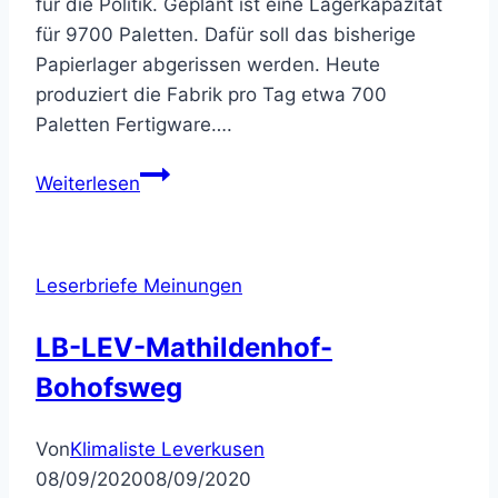
für die Politik. Geplant ist eine Lagerkapazität
für 9700 Paletten. Dafür soll das bisherige
Papierlager abgerissen werden. Heute
produziert die Fabrik pro Tag etwa 700
Paletten Fertigware….
Quettingen
Weiterlesen
–
Wellpappenfabrik
Gierlichs
Leserbriefe Meinungen
will
Hochregallager
LB-LEV-Mathildenhof-
bauen
Bohofsweg
Von
Klimaliste Leverkusen
08/09/2020
08/09/2020