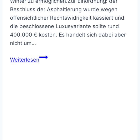
Winter zu ermöglichen.Zur Einordnung: der
Beschluss der Asphaltierung wurde wegen
offensichtlicher Rechtswidrigkeit kassiert und
die beschlossene Luxusvariante sollte rund
400.000 € kosten. Es handelt sich dabei aber
nicht um…
M-
Weiterlesen
Mühlengraben-
Radweg,
die
unendliche
Geschichte