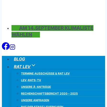
AM 14.SEPTEMBER KLIMALISTE
WÄHLEN
BLOG
RAT LEV
TERMINE AUSSCHÜSSE & RAT LEV
LEV-RATS-TV
UNSERE Ä-ANTRÄGE
RECHENSCHAFTSBERICHT 2020 – 2025
UNSERE ANFRAGEN
RAT DER STADT LEVERKUSEN