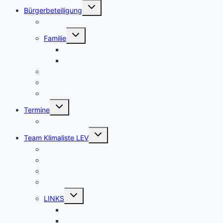
Untermenü
Bürgerbeteiligung
umschalten
Bürgerbegehren
Untermenü
Familie
umschalten
Frauenbüro
frühkindliche Bildung, Erziehung
Fridays for Future
LEV-Geoportal Bildung Freizeit Kultur
LEV-Geoportal Gesellschaft Soziales Statistik
Untermenü
Termine
umschalten
Termine Ausschüsse und RAT LEV
Untermenü
Team Klimaliste LEV
umschalten
Kontakt
Wir über uns
Rechenschaftsbericht 2020 – 2025
Klimaliste vor Ort
Untermenü
LINKS
umschalten
Downloads
RL-10 Themen BTW21