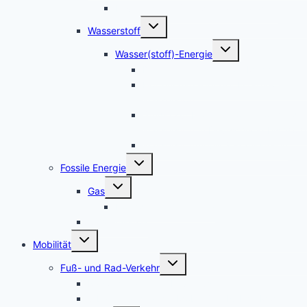
Leverkusen – Solarpotenzialkataster
Untermenü
Wasserstoff
umschalten
Untermenü
Wasser(stoff)-Energie
umschalten
Die neuen Wasserstoff-Mächte
Hoffnungsträger der Energiewende:
Wasserstoff
Studie zur Frage – Woher kommt der
Wasserstoff in Deutschland bis 2050
Wasserstoffmobilität-Tankstellen
Untermenü
Fossile Energie
umschalten
Untermenü
Gas
umschalten
Hochdruck-Gasleitung
CO2-Ausstoß
Untermenü
Mobilität
umschalten
Untermenü
Fuß- und Rad-Verkehr
umschalten
Radwegmängel in Leverkusen
urbane nachhaltige Mobilität + RADKOMM e.V.