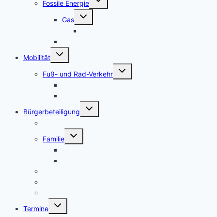
Fossile Energie
umschalten
Untermenü
Gas
umschalten
Hochdruck-Gasleitung
CO2-Ausstoß
Untermenü
Mobilität
umschalten
Untermenü
Fuß- und Rad-Verkehr
umschalten
Radwegmängel in Leverkusen
urbane nachhaltige Mobilität + RADKOMM e.V.
Untermenü
Bürgerbeteiligung
umschalten
Bürgerbegehren
Untermenü
Familie
umschalten
Frauenbüro
frühkindliche Bildung, Erziehung
Fridays for Future
LEV-Geoportal Bildung Freizeit Kultur
LEV-Geoportal Gesellschaft Soziales Statistik
Untermenü
Termine
umschalten