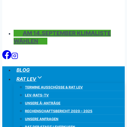
AM 14.SEPTEMBER KLIMALISTE
WÄHLEN
BLOG
RAT LEV
TERMINE AUSSCHÜSSE & RAT LEV
LEV-RATS-TV
UNSERE Ä-ANTRÄGE
RECHENSCHAFTSBERICHT 2020 – 2025
UNSERE ANFRAGEN
RAT DER STADT LEVERKUSEN