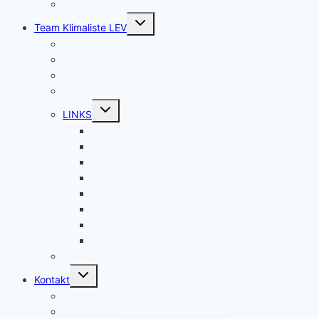
Termine Ausschüsse und RAT LEV
Untermenü
Team Klimaliste LEV
umschalten
Kontakt
Wir über uns
Rechenschaftsbericht 2020 – 2025
Klimaliste vor Ort
Untermenü
LINKS
umschalten
Downloads
RL-10 Themen BTW21
WDR-Kandidat:innen-Check
abgeordnetenwatch.de – Jacqueline Blum
Jacqueline Blum – Nicht quatschen, machen!
BTW21 Klimaliste Alle Wahlkreise
Bewerbungen & Kandidaturen
Klimagerecht. Wissenschaftlich. Konsequent.
Leserbriefe Meinungen
Untermenü
Kontakt
umschalten
Rechenschaftsbericht 2020 – 2025
Impressum