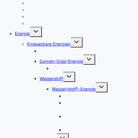
Klimawirkung
Klimaschutz
Natur
LEV-Geoportal Natur-Umwelt-Mobilität
Untermenü
Energie
umschalten
Untermenü
Erneuerbare Energien
umschalten
Bio-Energie
Untermenü
Sonnen-Solar-Energie
umschalten
Leverkusen – Solarpotenzialkataster
Untermenü
Wasserstoff
umschalten
Untermenü
Wasser(stoff)-Energie
umschalten
Die neuen Wasserstoff-Mächte
Hoffnungsträger der Energiewende:
Wasserstoff
Studie zur Frage – Woher kommt der
Wasserstoff in Deutschland bis 2050
Wasserstoffmobilität-Tankstellen
Untermenü