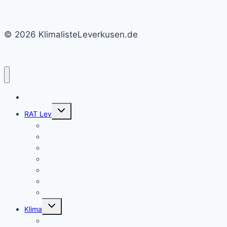
© 2026 KlimalisteLeverkusen.de
BLOG
Untermenü
RAT Lev
umschalten
Termine Ausschüsse & Rat LEV
LEV-Rats-TV
Unsere Ä-Anträge
Rechenschaftsbericht 2020 – 2025
Unsere Anfragen
Rat der Stadt Leverkusen
Wahlprüfsteine
Untermenü
Klima
umschalten
Umweltschäden