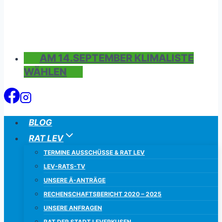
AM 14.SEPTEMBER KLIMALISTE
WÄHLEN
BLOG
RAT LEV
TERMINE AUSSCHÜSSE & RAT LEV
LEV-RATS-TV
UNSERE Ä-ANTRÄGE
RECHENSCHAFTSBERICHT 2020 – 2025
UNSERE ANFRAGEN
RAT DER STADT LEVERKUSEN