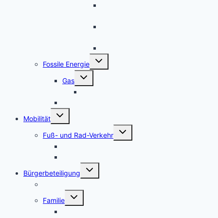
Hoffnungsträger der Energiewende:
Wasserstoff
Studie zur Frage – Woher kommt der
Wasserstoff in Deutschland bis 2050
Wasserstoffmobilität-Tankstellen
Untermenü
Fossile Energie
umschalten
Untermenü
Gas
umschalten
Hochdruck-Gasleitung
CO2-Ausstoß
Untermenü
Mobilität
umschalten
Untermenü
Fuß- und Rad-Verkehr
umschalten
Radwegmängel in Leverkusen
urbane nachhaltige Mobilität + RADKOMM e.V.
Untermenü
Bürgerbeteiligung
umschalten
Bürgerbegehren
Untermenü
Familie
umschalten
Frauenbüro