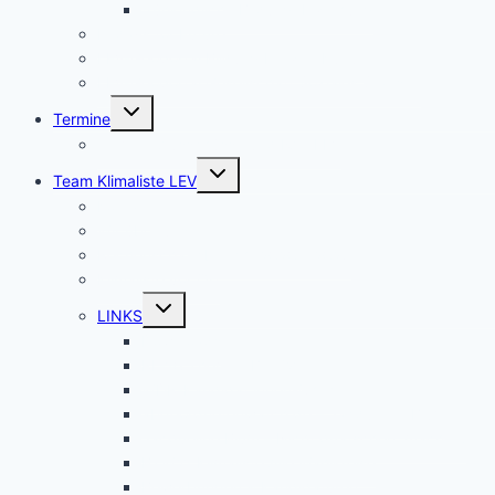
frühkindliche Bildung, Erziehung
Fridays for Future
LEV-Geoportal Bildung Freizeit Kultur
LEV-Geoportal Gesellschaft Soziales Statistik
Untermenü
Termine
umschalten
Termine Ausschüsse und RAT LEV
Untermenü
Team Klimaliste LEV
umschalten
Kontakt
Wir über uns
Rechenschaftsbericht 2020 – 2025
Klimaliste vor Ort
Untermenü
LINKS
umschalten
Downloads
RL-10 Themen BTW21
WDR-Kandidat:innen-Check
abgeordnetenwatch.de – Jacqueline Blum
Jacqueline Blum – Nicht quatschen, machen!
BTW21 Klimaliste Alle Wahlkreise
Bewerbungen & Kandidaturen