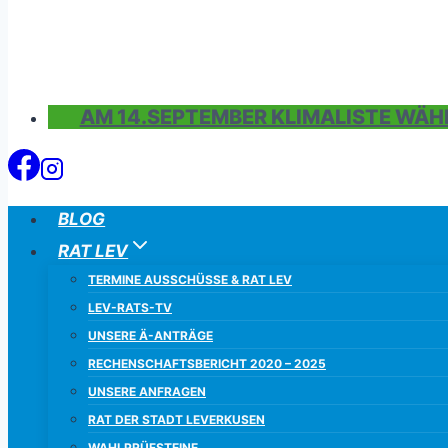
AM 14.SEPTEMBER KLIMALISTE WÄH
BLOG
RAT LEV
TERMINE AUSSCHÜSSE & RAT LEV
LEV-RATS-TV
UNSERE Ä-ANTRÄGE
RECHENSCHAFTSBERICHT 2020 – 2025
UNSERE ANFRAGEN
RAT DER STADT LEVERKUSEN
WAHLPRÜFSTEINE