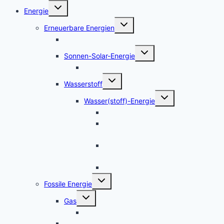
Untermenü
Energie
umschalten
Untermenü
Erneuerbare Energien
umschalten
Bio-Energie
Untermenü
Sonnen-Solar-Energie
umschalten
Leverkusen – Solarpotenzialkataster
Untermenü
Wasserstoff
umschalten
Untermenü
Wasser(stoff)-Energie
umschalten
Die neuen Wasserstoff-Mächte
Hoffnungsträger der Energiewende:
Wasserstoff
Studie zur Frage – Woher kommt der
Wasserstoff in Deutschland bis 2050
Wasserstoffmobilität-Tankstellen
Untermenü
Fossile Energie
umschalten
Untermenü
Gas
umschalten
Hochdruck-Gasleitung
CO2-Ausstoß