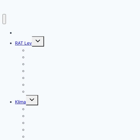
BLOG
Untermenü
RAT Lev
umschalten
Termine Ausschüsse & Rat LEV
LEV-Rats-TV
Unsere Ä-Anträge
Rechenschaftsbericht 2020 – 2025
Unsere Anfragen
Rat der Stadt Leverkusen
Wahlprüfsteine
Untermenü
Klima
umschalten
Umweltschäden
Klimawirkung
Klimaschutz
Natur
LEV-Geoportal Natur-Umwelt-Mobilität