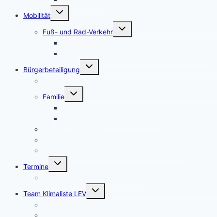
Untermenü
Mobilität
umschalten
Untermenü
Fuß- und Rad-Verkehr
umschalten
Radwegmängel in Leverkusen
urbane nachhaltige Mobilität + RADKOMM e.V.
Untermenü
Bürgerbeteiligung
umschalten
Bürgerbegehren
Untermenü
Familie
umschalten
Frauenbüro
frühkindliche Bildung, Erziehung
Fridays for Future
LEV-Geoportal Bildung Freizeit Kultur
LEV-Geoportal Gesellschaft Soziales Statistik
Untermenü
Termine
umschalten
Termine Ausschüsse und RAT LEV
Untermenü
Team Klimaliste LEV
umschalten
Kontakt
Wir über uns