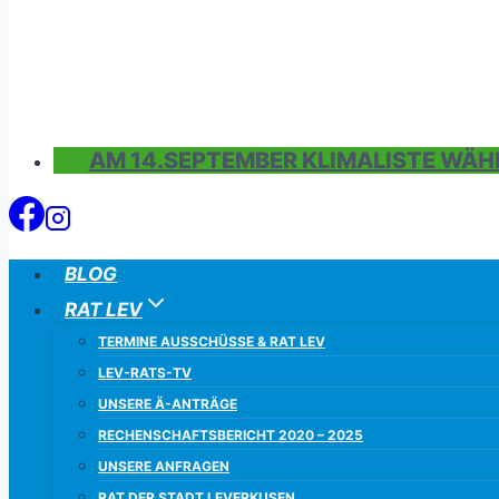
AM 14.SEPTEMBER KLIMALISTE WÄH
BLOG
RAT LEV
TERMINE AUSSCHÜSSE & RAT LEV
LEV-RATS-TV
UNSERE Ä-ANTRÄGE
RECHENSCHAFTSBERICHT 2020 – 2025
UNSERE ANFRAGEN
RAT DER STADT LEVERKUSEN