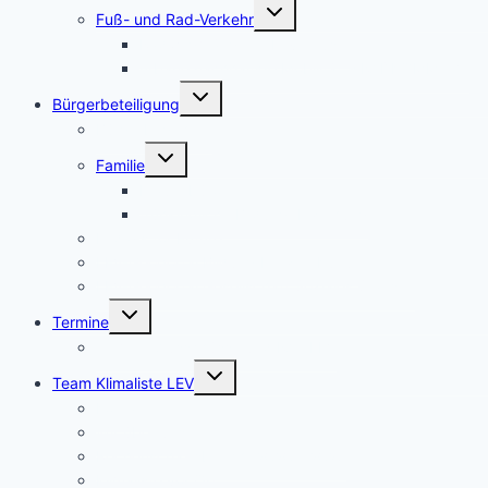
Untermenü
Fuß- und Rad-Verkehr
umschalten
Radwegmängel in Leverkusen
urbane nachhaltige Mobilität + RADKOMM e.V.
Untermenü
Bürgerbeteiligung
umschalten
Bürgerbegehren
Untermenü
Familie
umschalten
Frauenbüro
frühkindliche Bildung, Erziehung
Fridays for Future
LEV-Geoportal Bildung Freizeit Kultur
LEV-Geoportal Gesellschaft Soziales Statistik
Untermenü
Termine
umschalten
Termine Ausschüsse und RAT LEV
Untermenü
Team Klimaliste LEV
umschalten
Kontakt
Wir über uns
Rechenschaftsbericht 2020 – 2025
Klimaliste vor Ort