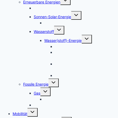
Erneuerbare Energien
umschalten
Bio-Energie
Untermenü
Sonnen-Solar-Energie
umschalten
Leverkusen – Solarpotenzialkataster
Untermenü
Wasserstoff
umschalten
Untermenü
Wasser(stoff)-Energie
umschalten
Die neuen Wasserstoff-Mächte
Hoffnungsträger der Energiewende:
Wasserstoff
Studie zur Frage – Woher kommt der
Wasserstoff in Deutschland bis 2050
Wasserstoffmobilität-Tankstellen
Untermenü
Fossile Energie
umschalten
Untermenü
Gas
umschalten
Hochdruck-Gasleitung
CO2-Ausstoß
Untermenü
Mobilität
umschalten