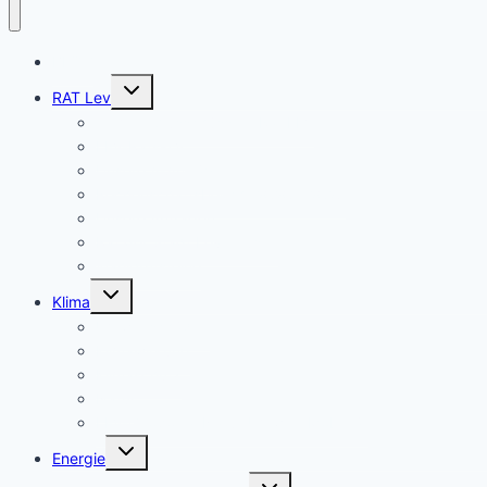
BLOG
Untermenü
RAT Lev
umschalten
Termine Ausschüsse & Rat LEV
LEV-Rats-TV
Unsere Ä-Anträge
Rechenschaftsbericht 2020 – 2025
Unsere Anfragen
Rat der Stadt Leverkusen
Wahlprüfsteine
Untermenü
Klima
umschalten
Umweltschäden
Klimawirkung
Klimaschutz
Natur
LEV-Geoportal Natur-Umwelt-Mobilität
Untermenü
Energie
umschalten
Untermenü