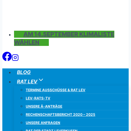
AM 14.SEPTEMBER KLIMALISTE
WÄHLEN
BLOG
RAT LEV
TERMINE AUSSCHÜSSE & RAT LEV
LEV-RATS-TV
UNSERE Ä-ANTRÄGE
RECHENSCHAFTSBERICHT 2020 – 2025
UNSERE ANFRAGEN
RAT DER STADT LEVERKUSEN